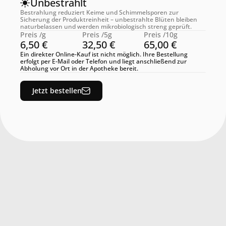
Unbestrahlt
Bestrahlung reduziert Keime und Schimmelsporen zur 
Sicherung der Produktreinheit – unbestrahlte Blüten bleiben 
naturbelassen und werden mikrobiologisch streng geprüft.
Preis /g
Preis /5g
Preis /10g
6,50 €
32,50 €
65,00 €
Ein direkter Online-Kauf ist nicht möglich. Ihre Bestellung 
erfolgt per E-Mail oder Telefon und liegt anschließend zur 
Abholung vor Ort in der Apotheke bereit.
Jetzt bestellen