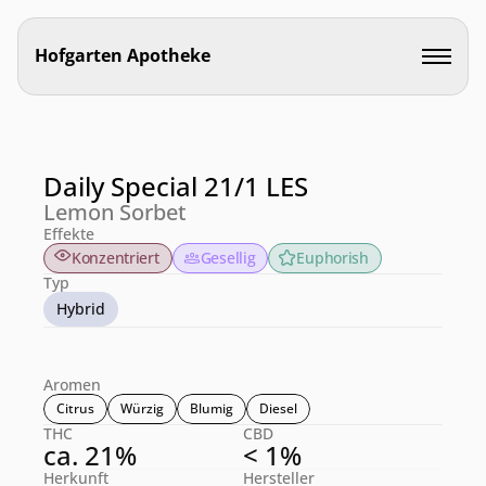
Hofgarten Apotheke
Daily Special 21/1 LES
Lemon Sorbet
Effekte
Konzentriert
Gesellig
Euphorish
Typ
Hybrid
Aromen
Citrus
Würzig
Blumig
Diesel
THC
CBD
ca. 21%
< 1%
Herkunft
Hersteller