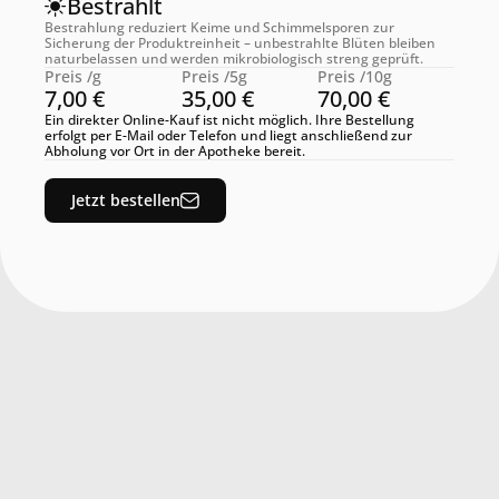
Bestrahlt
Bestrahlung reduziert Keime und Schimmelsporen zur 
Sicherung der Produktreinheit – unbestrahlte Blüten bleiben 
naturbelassen und werden mikrobiologisch streng geprüft.
Preis /g
Preis /5g
Preis /10g
7,00 €
35,00 €
70,00 €
Ein direkter Online-Kauf ist nicht möglich. Ihre Bestellung 
erfolgt per E-Mail oder Telefon und liegt anschließend zur 
Abholung vor Ort in der Apotheke bereit.
Jetzt bestellen